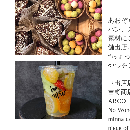
あおぞ
パン、
素材に
舗出店
“ちょ
やつを
〈出店
吉野商
ARCO
No W
minn
piece