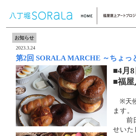
お知らせ
2023.3.24
第2回 SORALA MARCHE ～
■4月8
■福屋
※天候
ます。
前日1
せいた