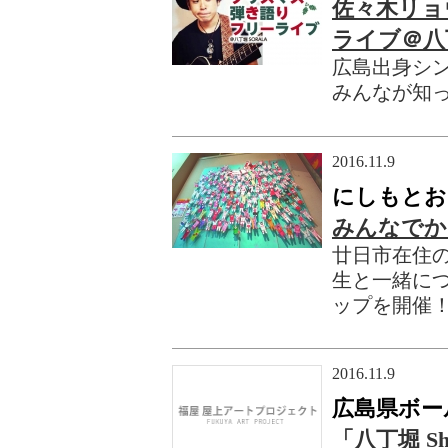
佐々木リョ
ライブ＠八
広島出身シ
みんなが知
2016.11.9
にしもとお
みんなでか
廿日市在住
生と一緒に
ップを開催
2016.11.9
広島県ボー
「八丁堀 Sh