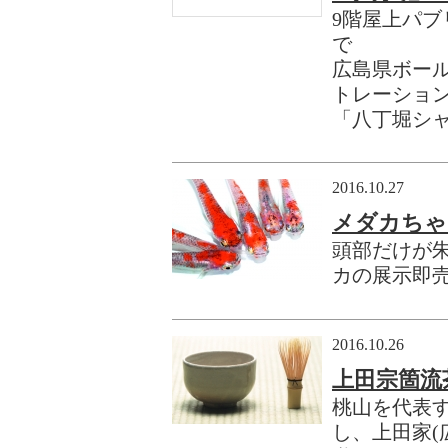
9階屋上パ
で
広島県ボー
トレーショ
「八丁堀シ
2016.10.27
メダカちゃ
頭部だけが朱
カの展示即
2016.10.26
上田宗箇流
桃山を代表
し、上田家(