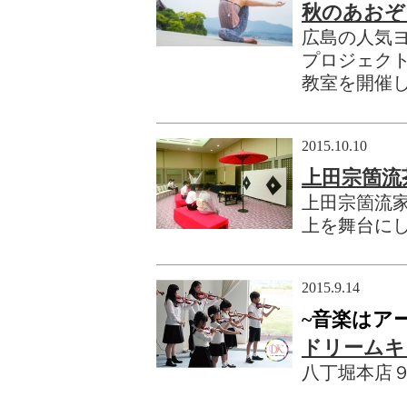
秋のあおぞ
広島の人気ヨ
プロジェク
教室を開催
2015.10.10
上田宗箇流
上田宗箇流
上を舞台に
2015.9.14
~音楽はア
ドリームキ
八丁堀本店