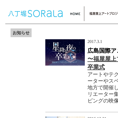
お知らせ
2017.3.1
広島国際ア
〜福屋屋上
卒業式
アートやテ
ーターやス
地方で開催
リエーター集
ピングの映