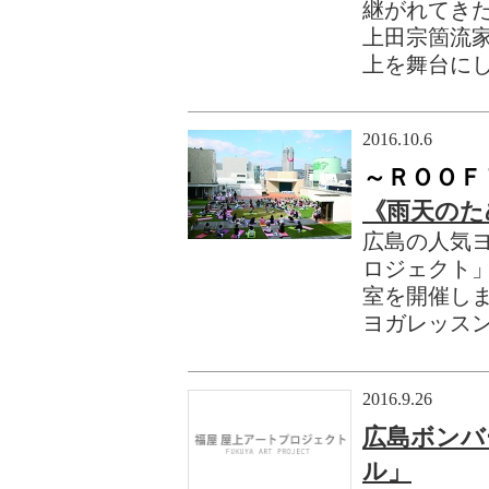
継がれてき
上田宗箇流
上を舞台に
2016.10.6
～ＲＯＯＦ
《雨天のた
広島の人気ヨ
ロジェクト
室を開催し
ヨガレッス
2016.9.26
広島ボンバ
ル」