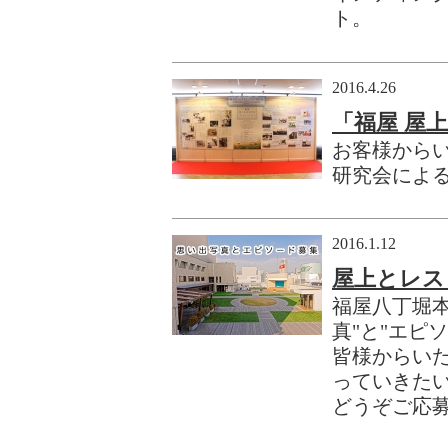
ト。
2016.4.26
「福屋 屋
お客様から
研究会によ
2016.1.12
屋上とレス
福屋八丁堀
真"と"エピ
皆様からい
っていきた
どうぞご応