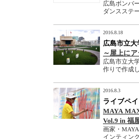
広島ボンバ
ダンスステ
2016.8.18
広島市立大
～屋上にア
広島市立大
作りで作成
2016.8.3
ライブペイ
MAYA 
Vol.9 in 福
画家・MAY
インティング