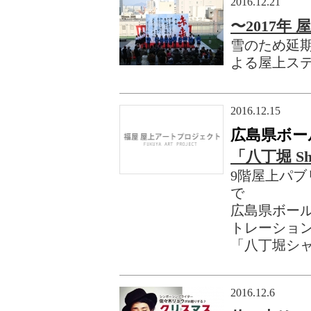
2016.12.21
〜2017年
雪のため延
よる屋上ス
2016.12.15
広島県ボー
「八丁堀 Sh
9階屋上パ
で
広島県ボー
トレーショ
「八丁堀シ
2016.12.6